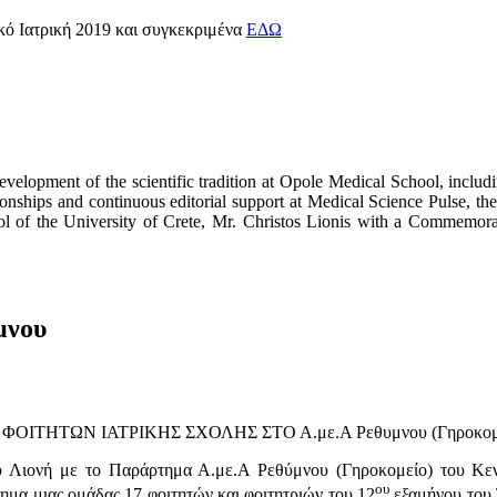
κό Ιατρική 2019 και συγκεκριμένα
ΕΔΩ
velopment of the scientific tradition at Opole Medical School, including
ationships and continuous editorial support at Medical Science Pulse, 
l of the University of Crete, Mr. Christos Lionis with a Commemorat
μνου
είας ΦΟΙΤΗΤΩΝ ΙΑΤΡΙΚΗΣ ΣΧΟΛΗΣ ΣΤΟ Α.με.Α Ρεθυμνου (Γηροκομ
υ Λιονή με το Παράρτημα Α.με.Α Ρεθύμνου (Γηροκομείο) του Κεν
ου
ημα μιας ομάδας 17 φοιτητών και φοιτητριών του 12
εξαμήνου του 