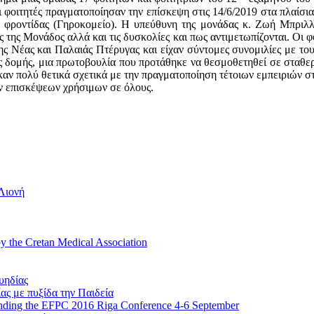
φοιτητές πραγματοποίησαν την επίσκεψη στις 14/6/2019 στα πλαίσια 
ς φροντίδας (Γηροκομείο). Η υπεύθυνη της μονάδας κ. Ζωή Μπριλλά
ς της Μονάδος αλλά και τις δυσκολίες και πως αντιμετωπίζονται. Οι 
ης Νέας και Παλαιάς Πτέρυγας και είχαν σύντομες συνομιλίες με του
 της δομής, μια πρωτοβουλία που προτάθηκε να θεσμοθετηθεί σε σταθ
αν πολύ θετικά σχετικά με την πραγματοποίηση τέτοιων εμπειριών στ
ων επισκέψεων χρήσιμων σε όλους.
Λιονή
by the Cretan Medical Association
υηδίας
ς με πυξίδα την Παιδεία
nding the EFPC 2016 Riga Conference 4-6 September