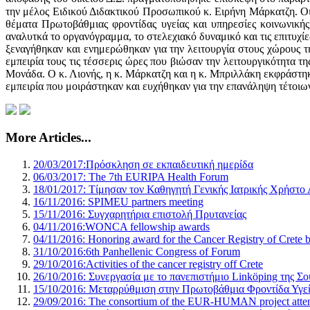
την μέλος Ειδικού Διδακτικού Προσωπικού κ. Ειρήνη Μάρκατζη. Οι 
θέματα Πρωτοβάθμιας φροντίδας υγείας και υπηρεσίες κοινωνική
αναλυτκά το οργανόγραμμα, το στελεχιακό δυναμικό και τις επιτυχίε
ξεναγήθηκαν και ενημερώθηκαν για την λειτουργία στους χώρους τ
εμπειρία τους τις τέσσερις ώρες που βιώσαν την λειτουργικότητα
Μονάδα. Ο κ. Λιονής, η κ. Μάρκατζη και η κ. Μπριλλάκη εκφράστηκ
εμπειρία που μοιράστηκαν και ευχήθηκαν για την επανάληψη τέτοι
More Articles...
20/03/2017:Πρόσκληση σε εκπαιδευτική ημερίδα
06/03/2017: The 7th EURIPA Health Forum
18/01/2017: Τίμησαν τον Καθηγητή Γενικής Ιατρικής Χρήστο 
16/11/2016: SPIMEU partners meeting
15/11/2016: Συγχαρητήρια επιστολή Πρυτανείας
04/11/2016:WONCA fellowship awards
04/11/2016: Honoring award for the Cancer Registry of Crete 
31/10/2016:6th Panhellenic Congress of Forum
29/10/2016:Activities of the cancer registry off Crete
26/10/2016: Συνεργασία με το πανεπιστήμιο Linköping της Σο
15/10/2016: Μεταρρύθμιση στην Πρωτοβάθμια Φροντίδα Υγεία
29/09/2016: The consortium of the EUR-HUMAN project atte